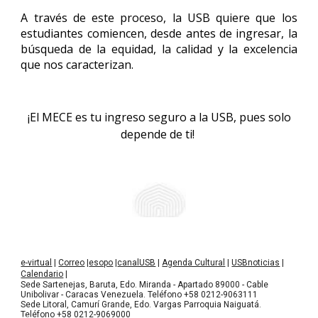
A través de este proceso, la USB quiere que los
estudiantes comiencen, desde antes de ingresar, la
búsqueda de la equidad, la calidad y la excelencia
que nos caracterizan.
¡El MECE es tu ingreso seguro a la USB, pues solo
depende de ti!
e-virtual
|
Correo
|
esopo
|
canalUSB
|
Agenda Cultural
|
USBnoticias
|
Calendario
|
Sede Sartenejas, Baruta, Edo. Miranda - Apartado 89000 - Cable
Unibolivar - Caracas Venezuela. Teléfono +58 0212-9063111
Sede Litoral, Camurí Grande, Edo. Vargas Parroquia Naiguatá.
Teléfono +58 0212-9069000